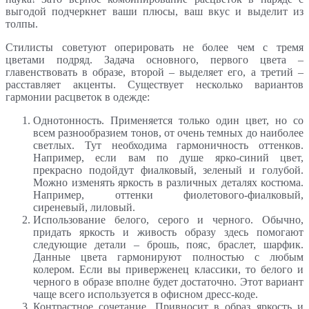
выгодой подчеркнет ваши плюсы, ваш вкус и выделит из
толпы.
Стилисты советуют оперировать не более чем с тремя
цветами подряд. Задача основного, первого цвета –
главенствовать в образе, второй – выделяет его, а третий –
расставляет акценты. Существует несколько вариантов
гармонии расцветок в одежде:
Однотонность. Применяется только один цвет, но со
всем разнообразием тонов, от очень темных до наиболее
светлых. Тут необходима гармоничность оттенков.
Например, если вам по душе ярко-синий цвет,
прекрасно подойдут фиалковый, зеленый и голубой.
Можно изменять яркость в различных деталях костюма.
Например, оттенки фиолетового-фиалковый,
сиреневый, лиловый.
Использование белого, серого и черного. Обычно,
придать яркость и живость образу здесь помогают
следующие детали – брошь, пояс, браслет, шарфик.
Данные цвета гармонируют полностью с любым
колером. Если вы приверженец классики, то белого и
черного в образе вполне будет достаточно. Этот вариант
чаще всего используется в офисном дресс-коде.
Контрастное сочетание. Привносит в образ яркость и