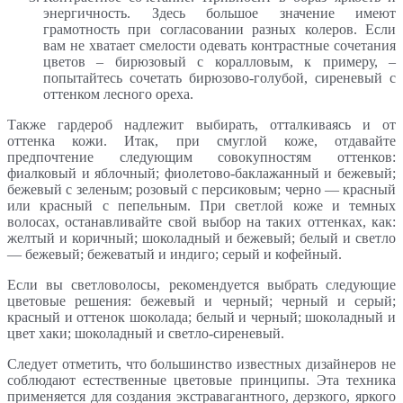
энергичность. Здесь большое значение имеют
грамотность при согласовании разных колеров. Если
вам не хватает смелости одевать контрастные сочетания
цветов – бирюзовый с коралловым, к примеру, –
попытайтесь сочетать бирюзово-голубой, сиреневый с
оттенком лесного ореха.
Также гардероб надлежит выбирать, отталкиваясь и от
оттенка кожи. Итак, при смуглой коже, отдавайте
предпочтение следующим совокупностям оттенков:
фиалковый и яблочный; фиолетово-баклажанный и бежевый;
бежевый с зеленым; розовый с персиковым; черно — красный
или красный с пепельным. При светлой коже и темных
волосах, останавливайте свой выбор на таких оттенках, как:
желтый и коричный; шоколадный и бежевый; белый и светло
— бежевый; бежеватый и индиго; серый и кофейный.
Если вы светловолосы, рекомендуется выбрать следующие
цветовые решения: бежевый и черный; черный и серый;
красный и оттенок шоколада; белый и черный; шоколадный и
цвет хаки; шоколадный и светло-сиреневый.
Следует отметить, что большинство известных дизайнеров не
соблюдают естественные цветовые принципы. Эта техника
применяется для создания экстравагантного, дерзкого, яркого