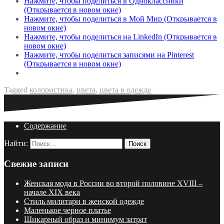
Нажмите, чтобы поделиться в Одноклассники
(Открывается в новом окне)
Нажмите, чтобы поделиться в Мой Мир (Открывается в
новом окне)
Нажмите, чтобы поделиться на LinkedIn (Открывается в
новом окне)
Нажмите, чтобы поделиться записями на Pinterest
(Открывается в новом окне)
Tagged
колористика
,
цвета
,
цвета в одежде
Содержание
Найти:
Свежие записи
Женская мода в России во второй половине XVIII –
начале XIX века
Стиль милитари в женской одежде
Маленькое черное платье
Шикарный образ и минимум затрат