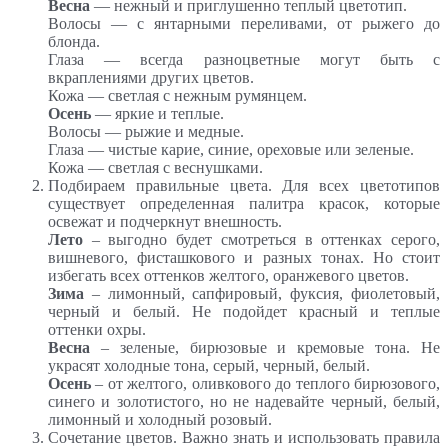
Весна
— нежный и приглушенно теплый цветотип.
Волосы — с янтарными переливами, от рыжего до
блонда.
Глаза — всегда разноцветные могут быть с
вкраплениями других цветов.
Кожа — светлая с нежным румянцем.
Осень
— яркие и теплые.
Волосы — рыжие и медные.
Глаза — чистые карие, синие, ореховые или зеленые.
Кожа — светлая с веснушками.
Подбираем правильные цвета. Для всех цветотипов
существует определенная палитра красок, которые
освежат и подчеркнут внешность.
Лето
– выгодно будет смотреться в оттенках серого,
вишневого, фисташкового и разных тонах. Но стоит
избегать всех оттенков желтого, оранжевого цветов.
Зима
– лимонный, сапфировый, фуксия, фиолетовый,
черный и белый. Не подойдет красный и теплые
оттенки охры.
Весна
– зеленые, бирюзовые и кремовые тона. Не
украсят холодные тона, серый, черный, белый.
Осень
– от желтого, оливкового до теплого бирюзового,
синего и золотистого, но не надевайте черный, белый,
лимонный и холодный розовый.
Сочетание цветов. Важно знать и использовать правила