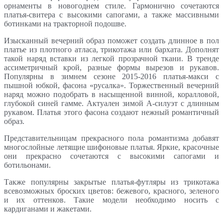
орнаменты в новогоднем стиле. Гармонично сочетаются
платья-свитера с высокими сапогами, а также массивными
ботинками на тракторной подошве.
Изысканный вечерний образ поможет создать длинное в пол
платье из плотного атласа, трикотажа или бархата. Дополнят
такой наряд вставки из легкой прозрачной ткани. В тренде
ассиметричный крой, разные формы вырезов и рукавов.
Популярны в зимнем сезоне 2015-2016 платья-макси с
пышной юбкой, фасона «русалка». Торжественный вечерний
наряд можно подобрать в насыщенной винной, коралловой,
глубокой синей гамме. Актуален зимой А-силуэт с длинным
рукавом. Платья этого фасона создают нежный романтичный
образ.
Представительницам прекрасного пола романтизма добавят
многослойные летящие шифоновые платья. Яркие, красочные
они прекрасно сочетаются с высокими сапогами и
ботильонами.
Также популярны закрытые платья-футляры из трикотажа
всевозможных броских цветов: бежевого, красного, зеленого
и их оттенков. Такие модели необходимо носить с
кардиганами и жакетами.