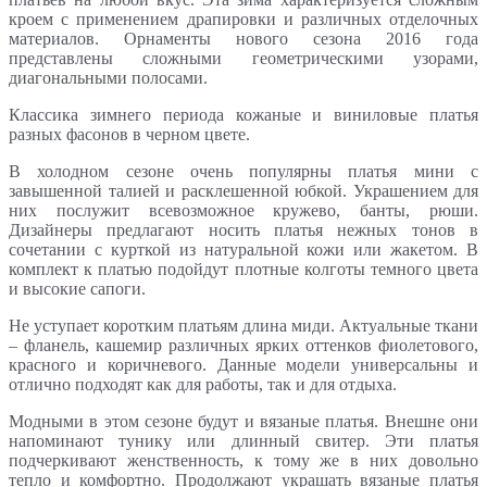
кроем с применением драпировки и различных отделочных
материалов. Орнаменты нового сезона 2016 года
представлены сложными геометрическими узорами,
диагональными полосами.
Классика зимнего периода кожаные и виниловые платья
разных фасонов в черном цвете.
В холодном сезоне очень популярны платья мини с
завышенной талией и расклешенной юбкой. Украшением для
них послужит всевозможное кружево, банты, рюши.
Дизайнеры предлагают носить платья нежных тонов в
сочетании с курткой из натуральной кожи или жакетом. В
комплект к платью подойдут плотные колготы темного цвета
и высокие сапоги.
Не уступает коротким платьям длина миди. Актуальные ткани
– фланель, кашемир различных ярких оттенков фиолетового,
красного и коричневого. Данные модели универсальны и
отлично подходят как для работы, так и для отдыха.
Модными в этом сезоне будут и вязаные платья. Внешне они
напоминают тунику или длинный свитер. Эти платья
подчеркивают женственность, к тому же в них довольно
тепло и комфортно. Продолжают украшать вязаные платья